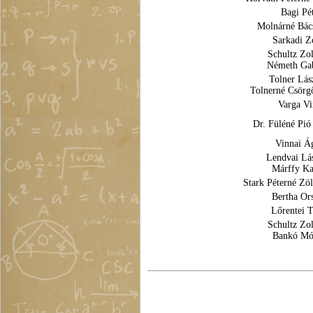
Bagi Pé
Molnárné Bács
Sarkadi Z
Schultz Zol
Németh Gab
Tolner Lás
Tolnerné Csörg
Varga Vi
Dr. Füléné Pió
Vinnai Á
Lendvai Lás
Márffy Ka
Stark Péterné Zöl
Bertha Or
Lőrentei 
Schultz Zol
Bankó Mó