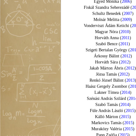
Egyed Mónika (
2006
)
Fiskál Szandra Seherezádé (
2
Schultz Benedek (
2007
)
Molnár Melitta (
2009
)
Vonderviszt Ádám Keiichi (
2
Magyar Nóra (
2010
)
Horváth Anna (
2011
)
Szabó Bence (
2011
)
Szigeti Bertalan György (
20
Árkossy Bálint (
2012
)
Horváth Sára (
2012
)
Jakab Márton Ábris (
2012
Józsa Tamás (
2012
)
Renkó József Bálint (
2013
Haász Gergely Zsombor (
20
Lakner Tímea (
2014
)
Szénási András Szilárd (
201
Szabó Tamás (
2014
)
Füle András László (
2015
)
Kálló Márton (
2015
)
Markovics Tamás (
2015
)
Muraközy Valéria (
2015
)
Papp Zsófia (
2015
)