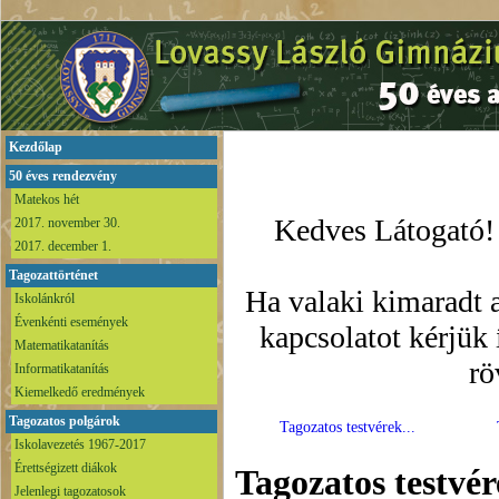
Kezdőlap
50 éves rendezvény
Matekos hét
Kedves Látogató! 
2017. november 30.
2017. december 1.
Tagozattörténet
Ha valaki kimaradt a
Iskolánkról
Évenkénti események
kapcsolatot kérjük
Matematikatanítás
rö
Informatikatanítás
Kiemelkedő eredmények
Tagozatos polgárok
Tagozatos testvérek...
Iskolavezetés 1967-2017
Érettségizett diákok
Tagozatos testvé
Jelenlegi tagozatosok