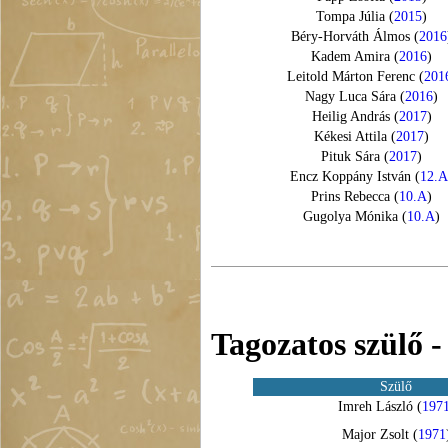
Tompa Júlia (
2015
)
Béry-Horváth Álmos (
2016
Kadem Amira (
2016
)
Leitold Márton Ferenc (
201
Nagy Luca Sára (
2016
)
Heilig András (
2017
)
Kékesi Attila (
2017
)
Pituk Sára (
2017
)
Encz Koppány István (
12.
Prins Rebecca (
10.A
)
Gugolya Mónika (
10.A
)
Tagozatos szülő -
Szülő
Imreh László (
197
Major Zsolt (
1971