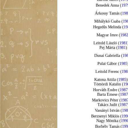
Benedek Anna (
197
Árkossy Tamás (
19
Mihálykó Csaba (
19
Hegedûs Melinda (
19
Magyar Imre (
198
Leitold László (
1981
Pej Márta (
1981
)
Dunai Gabriella (
19
Pulai Gábor (
1985
Leitold Ferenc (
198
Katona Attila (
1985
)
Tömördi Katalin (
19
Horváth Endre (
1987
Barta Emese (
1987
Markovics Péter (
198
Takács Judit (
1987
Vassányi István (
19
Berzsenyi Miklós (
199
Nagy Mónika (
199
Borbély Tamás (
199