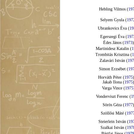
Hebling Vilmos (
19
Selyem Gyula (
197
Ubrankovics Éva (
19
Egerszegi Éva (
197
Édes János (
1973
)
Martinidesz Katalin (
1
Trombitás Krisztina (
1
Zalavári István (
197
Simon Erzsébet (
19
Horváth Péter (
1975
Jakab Ilona (
1975
Varga Vince (
1975
Vonderviszt Ferenc (
1
Sörös Géza (
1977
Szöllősi Máté (
197
Steierlein István (
19
Szalkai István (
197
Bártfai János (
197