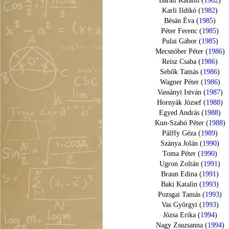
Barati Katalin (
1982
)
Karli Ildikó (
1982
)
Bésán Éva (
1985
)
Péter Ferenc (
1985
)
Pulai Gábor (
1985
)
Mecsnóber Péter (
1986
)
Reisz Csaba (
1986
)
Sebők Tamás (
1986
)
Wagner Péter (
1986
)
Vassányi István (
1987
)
Hornyák József (
1988
)
Egyed András (
1988
)
Kun-Szabó Péter (
1988
)
Pálffy Géza (
1989
)
Szánya Jolán (
1990
)
Toma Péter (
1990
)
Ugron Zoltán (
1991
)
Braun Edina (
1991
)
Baki Katalin (
1993
)
Pozsgai Tamás (
1993
)
Vas Györgyi (
1993
)
Józsa Erika (
1994
)
Nagy Zsuzsanna (
1994
)