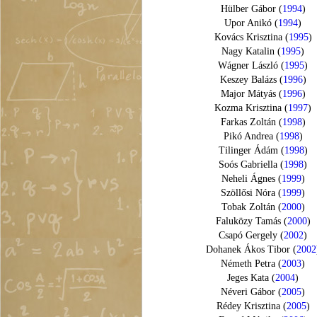
Hülber Gábor (
1994
)
Upor Anikó (
1994
)
Kovács Krisztina (
1995
)
Nagy Katalin (
1995
)
Wágner László (
1995
)
Keszey Balázs (
1996
)
Major Mátyás (
1996
)
Kozma Krisztina (
1997
)
Farkas Zoltán (
1998
)
Pikó Andrea (
1998
)
Tilinger Ádám (
1998
)
Soós Gabriella (
1998
)
Neheli Ágnes (
1999
)
Szöllősi Nóra (
1999
)
Tobak Zoltán (
2000
)
Faluközy Tamás (
2000
)
Csapó Gergely (
2002
)
Dohanek Ákos Tibor (
2002
Németh Petra (
2003
)
Jeges Kata (
2004
)
Néveri Gábor (
2005
)
Rédey Krisztina (
2005
)