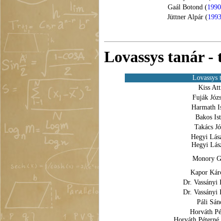
Gaál Botond (
1990
Jüttner Alpár (
199
Lovassys tanár - 
Lovassys 
Kiss Att
Fuják Józ
Harmath I
Bakos Is
Takács Jó
Hegyi Lász
Hegyi Lás
Monory G
Kapor Kár
Dr. Vassányi 
Dr. Vassányi 
Páli Sán
Horváth Pé
Horváth Péterné 