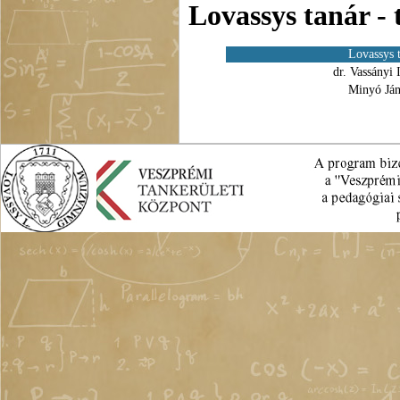
Lovassys tanár -
Lovassys 
dr. Vassányi 
Minyó Ján