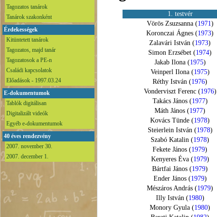
Tagozatos tanárok
1. testvér
Tanárok szakonként
Vörös Zsuzsanna (
1971
)
Érdekességek
Koronczai Ágnes (
1973
)
Kitüntetett tanárok
Zalavári István (
1973
)
Tagozatos, majd tanár
Simon Erzsébet (
1974
)
Tagozatosok a PE-n
Jakab Ilona (
1975
)
Családi kapcsolatok
Veinperl Ilona (
1975
)
Előadások - 1997.03.24
Réthy István (
1976
)
Vonderviszt Ferenc (
1976
)
E-dokumentumok
Takács János (
1977
)
Tablók digitálisan
Máth János (
1977
)
Digitalizált videók
Kovács Tünde (
1978
)
Egyéb e-dokumentumok
Steierlein István (
1978
)
40 éves rendezvény
Szabó Katalin (
1978
)
2007. november 30.
Fekete János (
1979
)
2007. december 1.
Kenyeres Éva (
1979
)
Bártfai János (
1979
)
Ender János (
1979
)
Mészáros András (
1979
)
Illy István (
1980
)
Monory Gyula (
1980
)